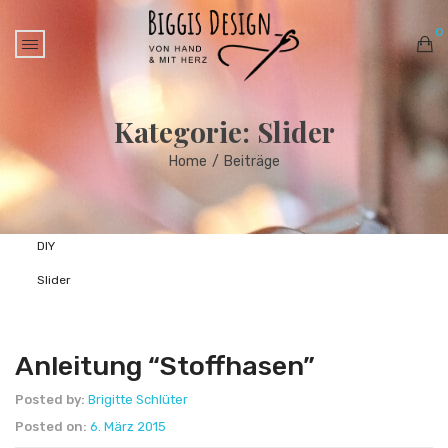
0
No products in the cart.
Kategorie:
Slider
Home
/
Beiträge
Beiträge
DIY
Slider
Anleitung “Stoffhasen”
Posted by:
Brigitte Schlüter
Posted on:
6. März 2015