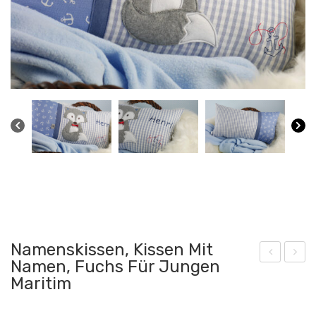
Namenskissen, Kissen Mit
Namen, Fuchs Für Jungen
am
isse
Maritim
ens
n,
kiss
Ted