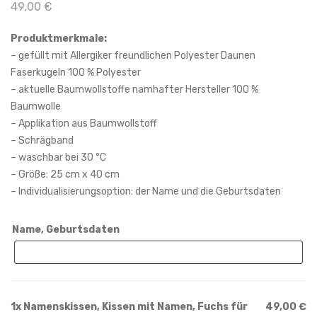
49,00
€
en
dy
Elef
mit
Produktmerkmale:
ant
Ste
– gefüllt mit Allergiker freundlichen Polyester Daunen
Faserkugeln 100 % Polyester
Jun
rn
– aktuelle Baumwollstoffe namhafter Hersteller 100 %
gen
in
Baumwolle
20
ros
– Applikation aus Baumwollstoff
x
a
– Schrägband
30
und
– waschbar bei 30 °C
blau
– Größe: 25 cm x 40 cm
– Individualisierungsoption: der Name und die Geburtsdaten
Name, Geburtsdaten
1x
Namenskissen, Kissen mit Namen, Fuchs für
49,00 €