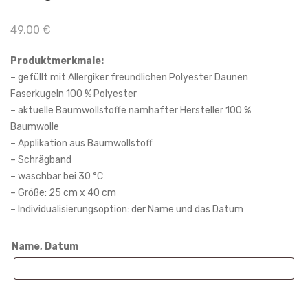
kiss
kiss
49,00
€
en
en
Esel
Eic
Produktmerkmale:
mit
hhö
– gefüllt mit Allergiker freundlichen Polyester Daunen
Faserkugeln 100 % Polyester
dei
rnc
– aktuelle Baumwollstoffe namhafter Hersteller 100 %
ne
hen
Baumwolle
m
bei
– Applikation aus Baumwollstoff
Wu
ge-
– Schrägband
nsc
bra
– waschbar bei 30 °C
hna
un
– Größe: 25 cm x 40 cm
– Individualisierungsoption: der Name und das Datum
me
in
n
25
Name, Datum
und
x
Dat
40
en
cm