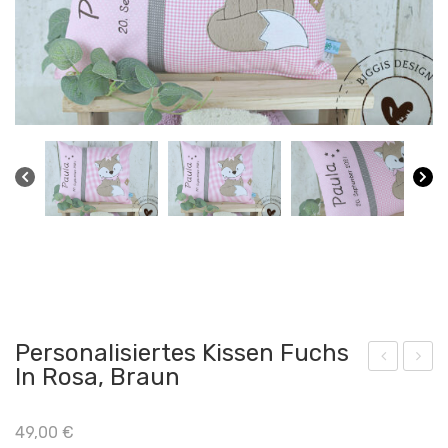
Personalisiertes Kissen Fuchs
In Rosa, Braun
am
ers
ens
ona
49,00
€
kiss
lisie