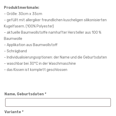
en
rtes
Produktmerkmale:
Ted
Kiss
– Größe: 30cm x 35cm
dy
en
– gefüllt mit allergiker freundlichen kuscheligen silikonisierten
Kugelfasern. (100% Polyester)
mit
mit
– aktuelle Baumwollstoffe namhafter Hersteller aus 100 %
Her
Sch
Baumwolle
zen
nec
– Applikation aus Baumwollstoff
25
ke
– Schrägband
cm
– Individualisierungsoptionen: der Name und die Geburtsdaten
x
– waschbar bei 30°C in der Waschmaschine
– das Kissen ist komplett geschlossen
40
cm
Name, Geburtsdaten
*
Variante
*