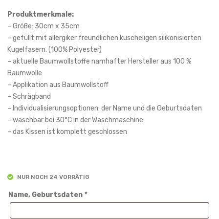
kiss
n
Produktmerkmale:
en
mit
– Größe: 30cm x 35cm
für
klei
– gefüllt mit allergiker freundlichen kuscheligen silikonisierten
Kugelfasern. (100% Polyester)
klei
ne
– aktuelle Baumwollstoffe namhafter Hersteller aus 100 %
ne
m
Baumwolle
Mä
Lö
– Applikation aus Baumwollstoff
dch
we
– Schrägband
en
n in
– Individualisierungsoptionen: der Name und die Geburtsdaten
mit
grü
– waschbar bei 30°C in der Waschmaschine
– das Kissen ist komplett geschlossen
eine
n-
m
wei
Reh
ß
kitz.
NUR NOCH 24 VORRÄTIG
Name, Geburtsdaten
*