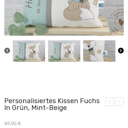
Personalisiertes Kissen Fuchs
In Grün, Mint-Beige
in
ind
Kus
erki
49,00
€
chel
sse